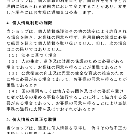
当ショップは、個人情報の利用目的を、関連性を有すると合
理的に認められる範囲内において変更することがあり、変更
した場合にはお客様に通知又は公表します。
4. 個人情報利用の制限
当ショップは、個人情報保護法その他の法令により許容され
る場合を除き、お客様の同意を得ず、利用目的の達成に必要
な範囲を超えて個人情報を取り扱いません。但し、次の場合
はこの限りではありません。
（１） 法令に基づく場合
（２） 人の生命、身体又は財産の保護のために必要がある
場合であって、お客様の同意を得ることが困難であるとき
（３） 公衆衛生の向上又は児童の健全な育成の推進のため
に特に必要がある場合であって、お客様の同意を得ることが
困難であるとき
（４） 国の機関もしくは地方公共団体又はその委託を受け
た者が法令の定める事務を遂行することに対して協力する必
要がある場合であって、お客様の同意を得ることにより当該
事務の遂行に支障を及ぼすおそれがあるとき
5. 個人情報の適正な取得
当ショップは、適正に個人情報を取得し、偽りその他不正の
手段により取得しません。