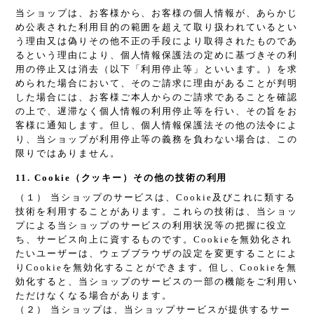
当ショップは、お客様から、お客様の個人情報が、あらかじ
め公表された利用目的の範囲を超えて取り扱われているとい
う理由又は偽りその他不正の手段により取得されたものであ
るという理由により、個人情報保護法の定めに基づきその利
用の停止又は消去（以下「利用停止等」といいます。）を求
められた場合において、そのご請求に理由があることが判明
した場合には、お客様ご本人からのご請求であることを確認
の上で、遅滞なく個人情報の利用停止等を行い、その旨をお
客様に通知します。但し、個人情報保護法その他の法令によ
り、当ショップが利用停止等の義務を負わない場合は、この
限りではありません。
11. Cookie（クッキー）その他の技術の利用
（１） 当ショップのサービスは、Cookie及びこれに類する
技術を利用することがあります。これらの技術は、当ショッ
プによる当ショップのサービスの利用状況等の把握に役立
ち、サービス向上に資するものです。Cookieを無効化され
たいユーザーは、ウェブブラウザの設定を変更することによ
りCookieを無効化することができます。但し、Cookieを無
効化すると、当ショップのサービスの一部の機能をご利用い
ただけなくなる場合があります。
（２） 当ショップは、当ショップサービスが提供するサー