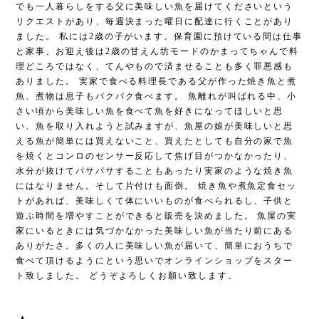
でも一人暮らしをする父に美味しい魚を届けてくださいという
リクエストがあり、毎週決まった曜日に配達に行くことがあり
ました。 私には2歳の子がいます。保育園に預けている間は仕事
と家事、お迎え後は2歳の甘えん坊モードのかまってちゃんで料
理どころではなく、てんやもので済ませることも多く罪悪感も
ありました。 実家で食べる料理長である父が作った焼き魚と煮
魚、煮物は息子もパクパク食べます。 魚離れが叫ばれる中、小
さい頃から美味しい魚を食べて魚を好きになってほしいと思
い、魚を取り入れようと試みますが、魚屋の娘が美味しいと思
える魚が簡単には買えないこと、買えたとしても自分の家で魚
を焼くとコンロのセンサー反応して焦げ目がつかなかったり、
水分が抜けてパサパサすることもあったり実家のような焼き魚
にはなりません。そして片付けも面倒。 焼き魚や煮魚定食セッ
トがあれば、美味しくて体にいいものが食べられるし、子供と
遊ぶ時間を増やすことができると販売を決めました。 魚屋の実
家にいるときには気づかなかった美味しい魚が当たり前にある
ありがたさ。多くの人に美味しい魚が届いて、簡単におうちで
食べて頂けるようにという思いでオンラインショップをスター
ト致しました。 どうぞよろしくお願い致します。