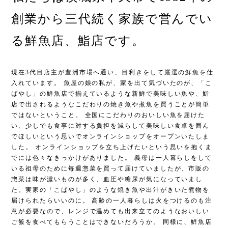
創業から三代続く家族で営んでい
る鮮魚店、鮨店です。
現在3代目店主が豊洲市場へ通い、目利きをして厳選の鮮魚を仕
入れています。 魚屋の娘の私が、家を出て気づいたのが、「こ
ばやし」の鮮魚店で揃えているような新鮮で美味しい魚や、鮨
店で出されるようなこだわりの焼き魚や煮魚を買うことが簡単
ではないということ。 全国にこだわりのおいしい魚を届けた
い、少しでも食事に対する負担を減らして美味しい食卓を囲ん
でほしいという思いでオンラインショップをオープンいたしま
した。 オンラインショップを立ち上げたいという思いを抱くま
でには色々なきっかけがありました。 義母は一人暮らしをして
いる祖母のために毎週惣菜を買って届けていましたが、市販の
惣菜は味が濃いものが多く、血圧や糖尿が気になっていまし
た。実家の「こばやし」のような焼き魚や出汁がきいた煮物を
届けられたらいいのに。 高齢の一人暮らしは火をつけるのも注
意が必要なので、レンジで温めても出来立てのようなおいしい
ご飯を食べてもらうことはできないだろうか。 同様に、鮮魚店